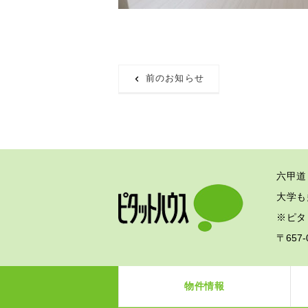
前のお知らせ
六甲道
大学も
※ピタ
〒657
物件情報