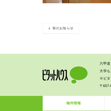
前のお知らせ
六甲道
大学も
※ピタ
〒657
物件情報