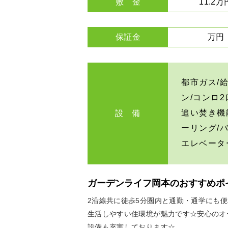
敷 金
11.2万
保証金
万円
都市ガス/
ン/コンロ
追い焚き機
設 備
ーリング/
エレベータ
ガーデンライフ岡本のおすすめポ
2沿線共に徒歩5分圏内と通勤・通学にも
生活しやすい住環境が魅力です☆安心のオ
設備も充実しております☆