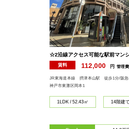
☆2沿線アクセス可能な駅前マン
112,000
賃料
円
管理
JR東海道本線 摂津本山駅 徒歩1分/阪
神戸市東灘区岡本1
1LDK / 52.43㎡
14階建