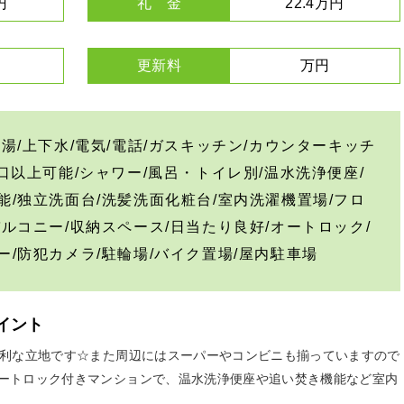
円
礼 金
22.4万円
更新料
万円
給湯/上下水/電気/電話/ガスキッチン/カウンターキッチ
2口以上可能/シャワー/風呂・トイレ別/温水洗浄便座/
能/独立洗面台/洗髪洗面化粧台/室内洗濯機置場/フロ
バルコニー/収納スペース/日当たり良好/オートロック/
ー/防犯カメラ/駐輪場/バイク置場/屋内駐車場
イント
便利な立地です☆また周辺にはスーパーやコンビニも揃っていますので
ートロック付きマンションで、温水洗浄便座や追い焚き機能など室内