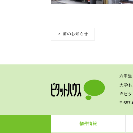
前のお知らせ
六甲道
大学も
※ピタ
〒657
物件情報