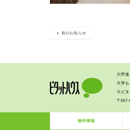
前のお知らせ
六甲道
大学も
※ピタ
〒657
物件情報