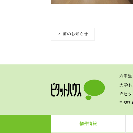
前のお知らせ
六甲道
大学も
※ピタ
〒657
物件情報