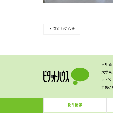
前のお知らせ
六甲道
大学も
※ピタ
〒657
物件情報