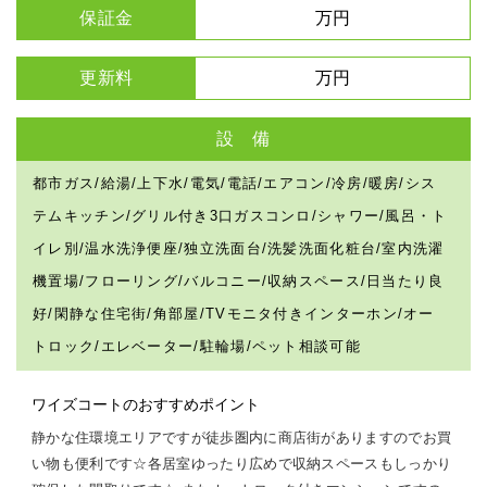
保証金
万円
更新料
万円
設 備
都市ガス/給湯/上下水/電気/電話/エアコン/冷房/暖房/シス
テムキッチン/グリル付き3口ガスコンロ/シャワー/風呂・ト
イレ別/温水洗浄便座/独立洗面台/洗髪洗面化粧台/室内洗濯
機置場/フローリング/バルコニー/収納スペース/日当たり良
好/閑静な住宅街/角部屋/TVモニタ付きインターホン/オー
トロック/エレベーター/駐輪場/ペット相談可能
ワイズコートのおすすめポイント
静かな住環境エリアですが徒歩圏内に商店街がありますのでお買
い物も便利です☆各居室ゆったり広めで収納スペースもしっかり