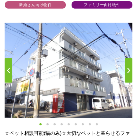
新婚さん向け物件
ファミリー向け物件
s
Next
☆ペット相談可能(猫のみ)☆大切なペットと暮らせるファ