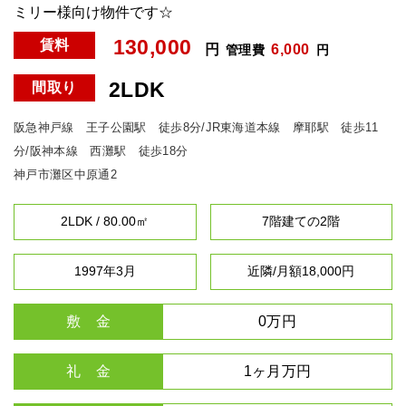
ミリー様向け物件です☆
130,000
賃料
円
6,000
管理費
円
2LDK
間取り
阪急神戸線 王子公園駅 徒歩8分/JR東海道本線 摩耶駅 徒歩11
分/阪神本線 西灘駅 徒歩18分
神戸市灘区中原通2
2LDK / 80.00㎡
7階建ての2階
1997年3月
近隣/月額18,000円
敷 金
0万円
礼 金
1ヶ月万円