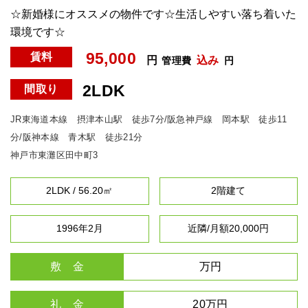
☆新婚様にオススメの物件です☆生活しやすい落ち着いた
環境です☆
95,000
賃料
円
込み
管理費
円
2LDK
間取り
JR東海道本線 摂津本山駅 徒歩7分/阪急神戸線 岡本駅 徒歩11
分/阪神本線 青木駅 徒歩21分
神戸市東灘区田中町3
2LDK / 56.20㎡
2階建て
1996年2月
近隣/月額20,000円
敷 金
万円
礼 金
20万円