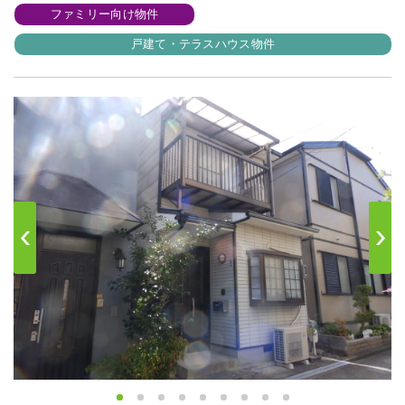
ファミリー向け物件
戸建て・テラスハウス物件
s
Next