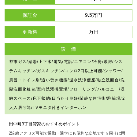
保証金
9.5万円
更新料
万円
設 備
都市ガス/給湯/上下水/電気/電話/エアコン/冷房/暖房/シス
テムキッチン/ガスキッチン/コンロ2口以上可能/シャワー/
風呂・トイレ別/追い焚き機能/温水洗浄便座/独立洗面台/洗
髪洗面化粧台/室内洗濯機置場/フローリング/バルコニー/収
納スペース/床下収納/日当たり良好/閑静な住宅街/駐輪場/2
人入居可能/TVモニタ付きインターホン
田中町3丁目貸家のおすすめポイント
2沿線アクセス可能で通勤・通学にも便利な立地です☆周りは閑