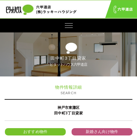
田中町3丁目貸家
ピタットハウス六甲道店
物件情報詳細
SEARCH
神戸市東灘区
田中町3丁目貸家
おすすめ物件
新婚さん向け物件