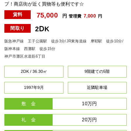
プ！商店街が近く買物等も便利です☆
75,000
賃料
円
7,000
管理費
円
2ⅮK
間取り
阪急神戸線 王子公園駅 徒歩3分/JR東海道線 摩耶駅 徒歩10分/
阪神本線 西灘駅 徒歩15分
神戸市灘区水道筋6丁目
2ⅮK / 36.30㎡
9階建ての5階
1997年9月
近隣駐車場
敷 金
10万円
礼 金
20万円