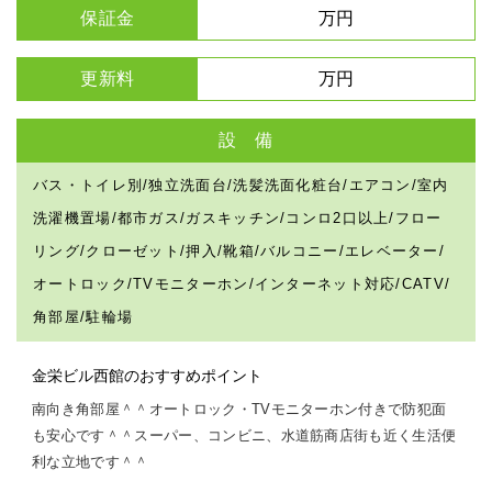
保証金
万円
更新料
万円
設 備
バス・トイレ別/独立洗面台/洗髪洗面化粧台/エアコン/室内
洗濯機置場/都市ガス/ガスキッチン/コンロ2口以上/フロー
リング/クローゼット/押入/靴箱/バルコニー/エレベーター/
オートロック/TVモニターホン/インターネット対応/CATV/
角部屋/駐輪場
金栄ビル西館のおすすめポイント
南向き角部屋＾＾オートロック・TVモニターホン付きで防犯面
も安心です＾＾スーパー、コンビニ、水道筋商店街も近く生活便
利な立地です＾＾