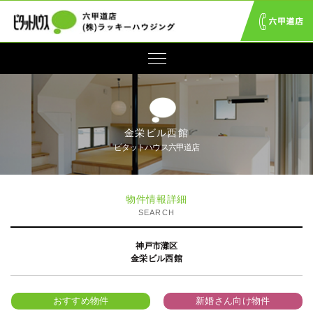
金栄ビル西館
ピタットハウス六甲道店
物件情報詳細
SEARCH
神戸市灘区
金栄ビル西館
おすすめ物件
新婚さん向け物件