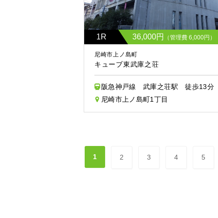
1R
36,000円
（管理費 6,000円）
尼崎市上ノ島町
キューブ東武庫之荘
阪急神戸線 武庫之荘駅 徒歩13分
尼崎市上ノ島町1丁目
1
2
3
4
5