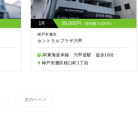
1R
39,000円
（管理費 3,000円）
神戸市灘区
セントラルプラザ六甲
JR東海道本線 六甲道駅 徒歩10分
神戸市灘区桜口町1丁目
...
次のページ