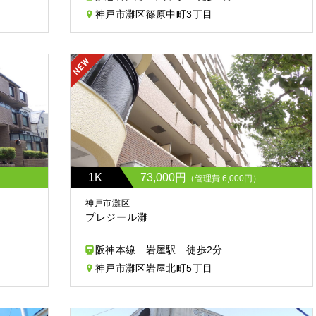
神戸市灘区篠原中町3丁目
1K
73,000円
）
（管理費 6,000円）
神戸市灘区
プレジール灘
阪神本線 岩屋駅 徒歩2分
神戸市灘区岩屋北町5丁目