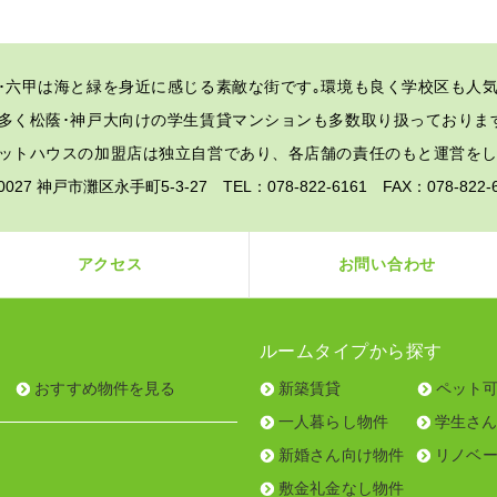
･六甲は海と緑を身近に感じる素敵な街です｡
環境も良く学校区も人気
多く松蔭･神戸大向けの学生賃貸マンションも多数取り扱っておりま
ットハウスの加盟店は独立自営であり、各店舗の責任のもと運営を
-0027 神戸市灘区永手町5-3-27 TEL：078-822-6161 FAX：078-82
アクセス
お問い合わせ
ルームタイプから探す
おすすめ物件を見る
新築賃貸
ペット
一人暮らし物件
学生さ
新婚さん向け物件
リノベ
敷金礼金なし物件