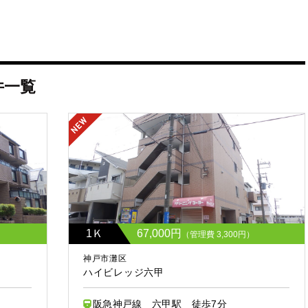
件一覧
1Ｋ
67,000円
）
（管理費 3,300円）
神戸市灘区
ハイビレッジ六甲
阪急神戸線 六甲駅 徒歩7分