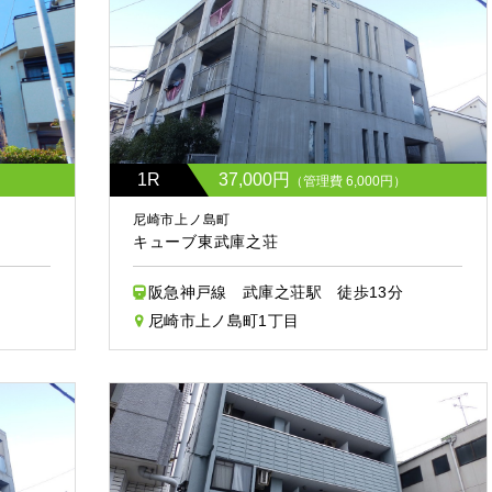
1R
37,000円
（管理費 6,000円）
尼崎市上ノ島町
キューブ東武庫之荘
阪急神戸線 武庫之荘駅 徒歩13分
尼崎市上ノ島町1丁目