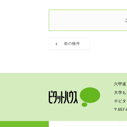
前の物件
六甲道
大学も
※ピタ
〒657