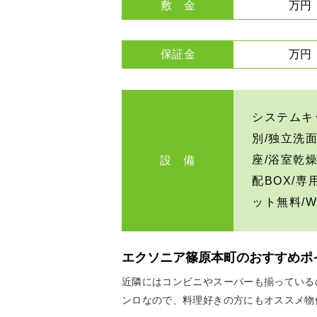
敷 金
万円
保証金
万円
システムキ
別/独立洗
座/浴室乾
設 備
配BOX/
ット無料/W
エクソニア篠原本町のおすすめポ
近隣にはコンビニやスーパーも揃っている
ンロなので、料理好きの方にもオススメ物件