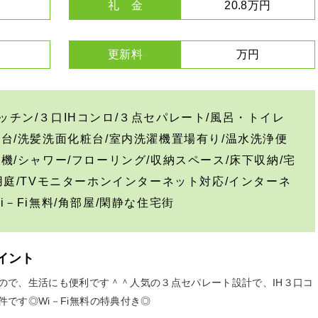
礼 金
20.8万円
更新料
万円
ッチン/３口IHコンロ/３点セパレート/風呂・トイレ
面台/洗髪洗面化粧台/室内洗濯機置場有り/温水洗浄便
燥機/シャワー/フローリング/収納スペース/床下収納/宅
専用庭/TVモニターホンインターネット対応/インターネ
i－Fi無料/角部屋/閑静な住宅街
イント
ので、生活にも便利です＾＾人気の３点セパレート設計で、IH３口コ
です◎Wi－Fi無料の特典付き◎