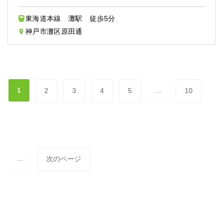
東海道本線 灘駅 徒歩5分
神戸市灘区原田通
1
...
2
3
4
5
10
...
次のページ