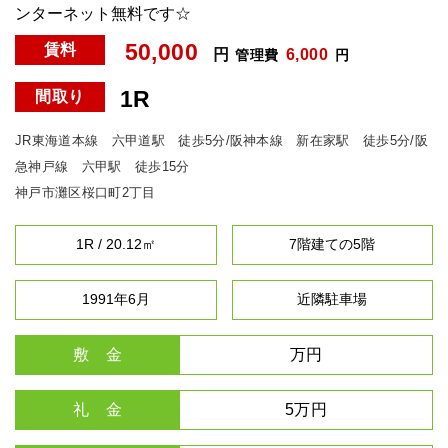
ンターネット無料です☆
50,000
賃料
円
6,000
管理費
円
1R
間取り
JR東海道本線 六甲道駅 徒歩5分/阪神本線 新在家駅 徒歩5分/阪
急神戸線 六甲駅 徒歩15分
神戸市灘区桜口町2丁目
1R / 20.12㎡
7階建ての5階
1991年6月
近隣駐車場
敷 金
万円
礼 金
5万円