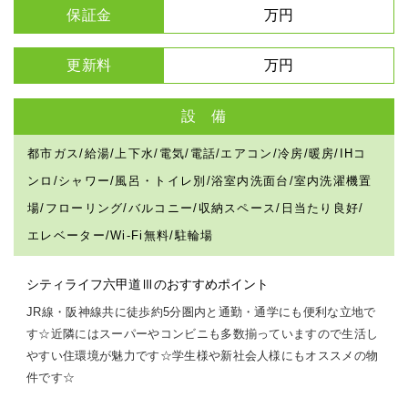
保証金
万円
更新料
万円
設 備
都市ガス/給湯/上下水/電気/電話/エアコン/冷房/暖房/IHコ
ンロ/シャワー/風呂・トイレ別/浴室内洗面台/室内洗濯機置
場/フローリング/バルコニー/収納スペース/日当たり良好/
エレベーター/Wi-Fi無料/駐輪場
シティライフ六甲道Ⅲのおすすめポイント
JR線・阪神線共に徒歩約5分圏内と通勤・通学にも便利な立地で
す☆近隣にはスーパーやコンビニも多数揃っていますので生活し
やすい住環境が魅力です☆学生様や新社会人様にもオススメの物
件です☆