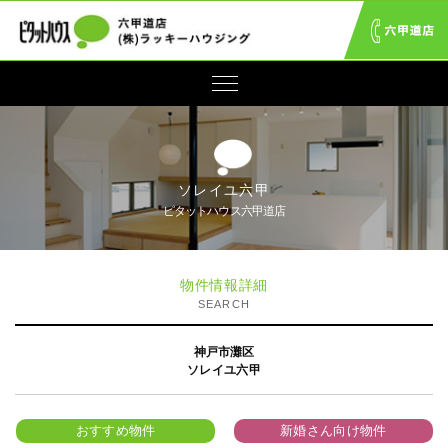
ソレイユ六甲
ピタットハウス六甲道店
物件情報詳細
SEARCH
神戸市灘区
ソレイユ六甲
おすすめ物件
新婚さん向け物件