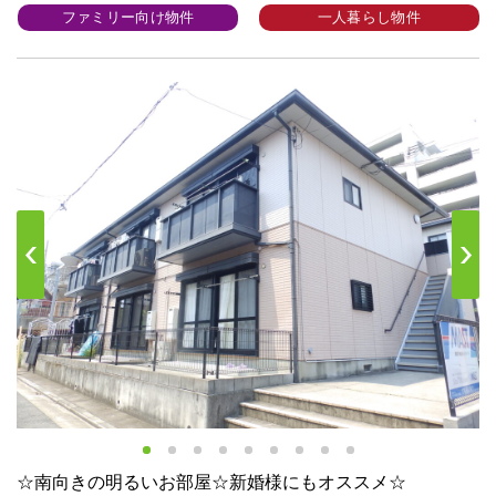
ファミリー向け物件
一人暮らし物件
s
Next
☆南向きの明るいお部屋☆新婚様にもオススメ☆