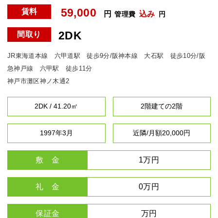
59,000
賃料
円
込み
管理費
円
2DK
間取り
JR東海道本線 六甲道駅 徒歩9分/阪神本線 大石駅 徒歩10分/阪
急神戸線 六甲駅 徒歩11分
神戸市灘区神ノ木通2
2DK / 41.20㎡
2階建ての2階
1997年3月
近隣/月額20,000円
敷 金
1万円
礼 金
0万円
保証金
万円