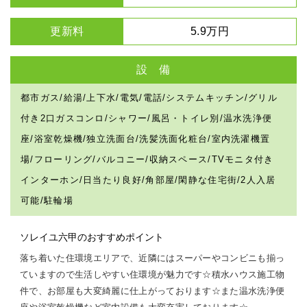
更新料
5.9万円
設 備
都市ガス/給湯/上下水/電気/電話/システムキッチン/グリル
付き2口ガスコンロ/シャワー/風呂・トイレ別/温水洗浄便
座/浴室乾燥機/独立洗面台/洗髪洗面化粧台/室内洗濯機置
場/フローリング/バルコニー/収納スペース/TVモニタ付き
インターホン/日当たり良好/角部屋/閑静な住宅街/2人入居
可能/駐輪場
ソレイユ六甲のおすすめポイント
落ち着いた住環境エリアで、近隣にはスーパーやコンビニも揃っ
ていますので生活しやすい住環境が魅力です☆積水ハウス施工物
件で、お部屋も大変綺麗に仕上がっております☆また温水洗浄便