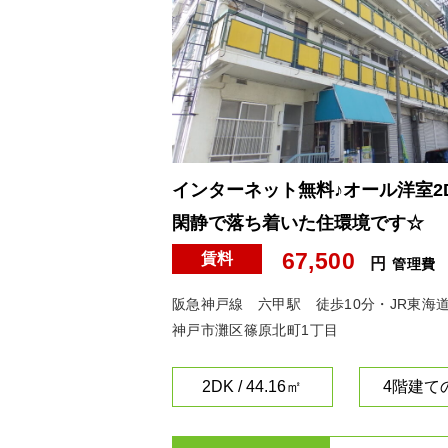
インターネット無料♪オール洋室
閑静で落ち着いた住環境です☆
67,500
賃料
円
管理費
阪急神戸線 六甲駅 徒歩10分・JR東海
神戸市灘区篠原北町1丁目
2DK / 44.16㎡
4階建ての