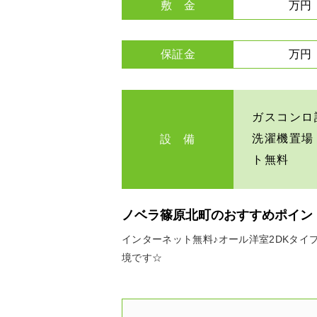
敷 金
万円
保証金
万円
ガスコンロ
洗濯機置場
設 備
ト無料
ノベラ篠原北町のおすすめポイン
インターネット無料♪オール洋室2DKタ
境です☆