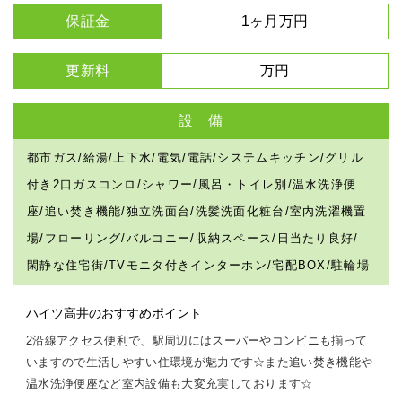
保証金
1ヶ月万円
更新料
万円
設 備
都市ガス/給湯/上下水/電気/電話/システムキッチン/グリル
付き2口ガスコンロ/シャワー/風呂・トイレ別/温水洗浄便
座/追い焚き機能/独立洗面台/洗髪洗面化粧台/室内洗濯機置
場/フローリング/バルコニー/収納スペース/日当たり良好/
閑静な住宅街/TVモニタ付きインターホン/宅配BOX/駐輪場
ハイツ高井のおすすめポイント
2沿線アクセス便利で、駅周辺にはスーパーやコンビニも揃って
いますので生活しやすい住環境が魅力です☆また追い焚き機能や
温水洗浄便座など室内設備も大変充実しております☆