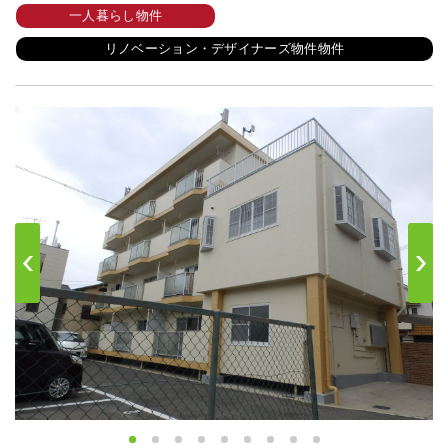
一人暮らし物件
リノベーション・デザイナーズ物件物件
s
Next