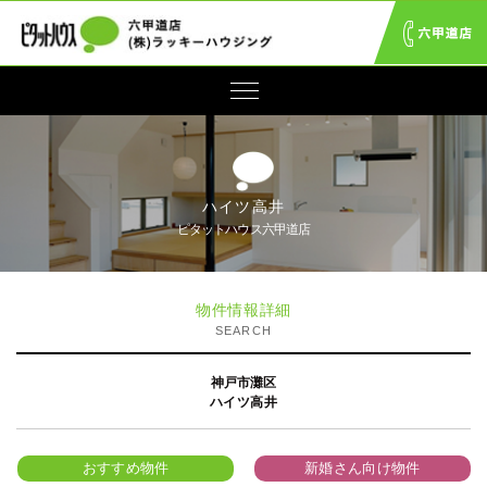
ハイツ高井
ピタットハウス六甲道店
物件情報詳細
SEARCH
神戸市灘区
ハイツ高井
おすすめ物件
新婚さん向け物件