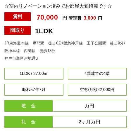
☆室内リノベーション済みでお部屋大変綺麗です☆
70,000
賃料
円
3,000
管理費
円
1LDK
間取り
JR東海道本線 摩耶駅 徒歩6分/阪急神戸線 王子公園駅 徒歩9分/
阪神本線 西灘駅 徒歩13分
神戸市灘区岸地通3
1LDK / 37.00㎡
4階建ての4階
昭和57年7月
空有/月額22,000円
敷 金
万円
礼 金
2ヶ月万円