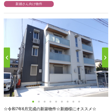
新婚さん向け物件
s
Next
☆令和7年6月完成の新築物件☆新婚様にオススメ☆