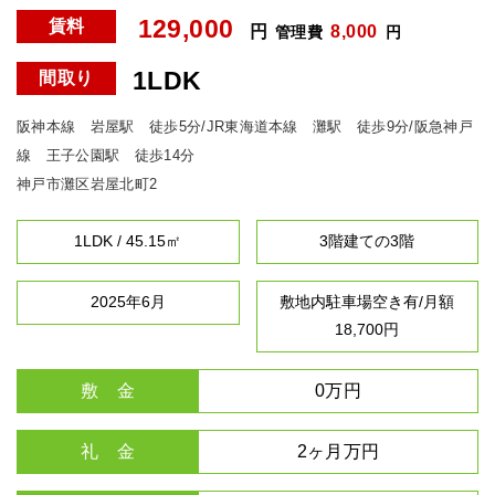
129,000
賃料
円
8,000
管理費
円
1LDK
間取り
阪神本線 岩屋駅 徒歩5分/JR東海道本線 灘駅 徒歩9分/阪急神戸
線 王子公園駅 徒歩14分
神戸市灘区岩屋北町2
1LDK / 45.15㎡
3階建ての3階
2025年6月
敷地内駐車場空き有/月額
18,700円
敷 金
0万円
礼 金
2ヶ月万円