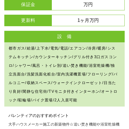
保証金
万円
更新料
1ヶ月万円
設 備
都市ガス/給湯/上下水/電気/電話/エアコン/冷房/暖房/シス
テムキッチン/カウンターキッチン/グリル付き3口ガスコン
ロ/シャワー/風呂・トイレ別/追い焚き機能/浴室乾燥機/独
立洗面台/洗髪洗面化粧台/室内洗濯機置場/フローリング/バ
ルコニー/収納スペース/ウォークインクローゼット/日当た
り良好/閑静な住宅街/TVモニタ付きインターホン/オートロ
ック/駐輪場/バイク置場/2人入居可能
バレンティアのおすすめポイント
大手ハウスメーカー施工の新築物件☆追い焚き機能や浴室乾燥機