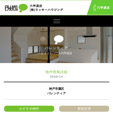
バレンティア
ピタットハウス六甲道店
物件情報詳細
SEARCH
神戸市灘区
バレンティア
おすすめ物件
新築賃貸