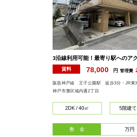
3沿線利用可能！最寄り駅へのア
78,000
賃料
円
管理費
阪急神戸線 王子公園駅 徒歩3分・JR東
神戸市灘区城内通2丁目
2DK / 40㎡
5階建て
敷 金
万円