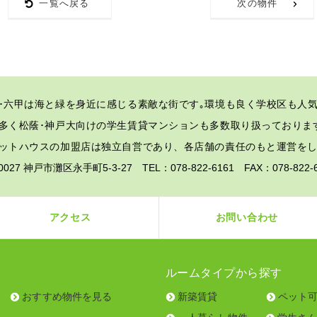
一覧へ戻る
次の物件
･六甲は海と緑を身近に感じる素敵な街です｡
環境も良く学校区も人気
多く松蔭･神戸大向けの学生賃貸マンションも多数取り扱っておりま
ットハウスの加盟店は独立自営であり、各店舗の責任のもと運営を
-0027 神戸市灘区永手町5-3-27 TEL：078-822-6161 FAX：078-82
アクセス
お問い合わせ
ルームタイプから探す
おすすめ物件を見る
新築賃貸
ペット