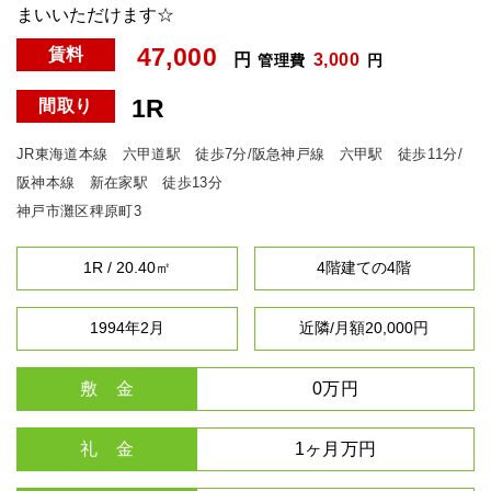
まいいただけます☆
47,000
賃料
円
3,000
管理費
円
1R
間取り
JR東海道本線 六甲道駅 徒歩7分/阪急神戸線 六甲駅 徒歩11分/
阪神本線 新在家駅 徒歩13分
神戸市灘区稗原町3
1R / 20.40㎡
4階建ての4階
1994年2月
近隣/月額20,000円
敷 金
0万円
礼 金
1ヶ月万円