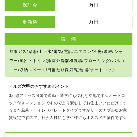
保証金
万円
更新料
万円
設 備
都市ガス/給湯/上下水/電気/電話/エアコン/冷房/暖房/シャ
ワー/風呂・トイレ別/室外洗濯機置場/フローリング/バルコ
ニー/収納スペース/日当たり良好/駐輪場/オートロック
ヒルズ六甲のおすすめポイント
3沿線アクセス可能で通勤・通学にも便利な立地です☆オートロ
ック付きマンションですのでより安心してお住まいいただけます
☆また風呂・トイレセパレートタイプですがリーズナブルなお家
賃設定ですので、社会人様にも学生様にもオススメの物件です☆