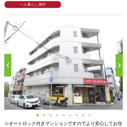
一人暮らし物件
s
Next
☆オートロック付きマンションですのでより安心してお住