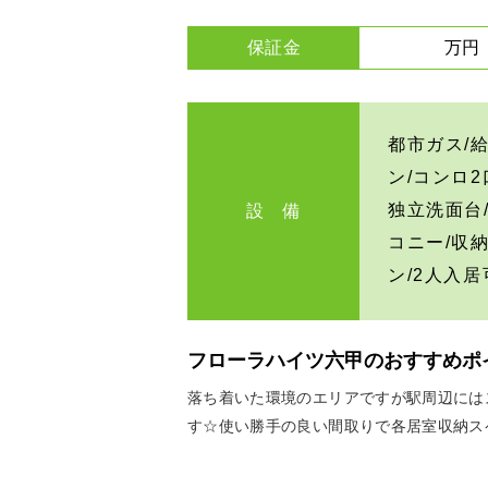
保証金
万円
都市ガス/給
ン/コンロ
独立洗面台
設 備
コニー/収
ン/2人入居
フローラハイツ六甲のおすすめポ
落ち着いた環境のエリアですが駅周辺には
す☆使い勝手の良い間取りで各居室収納ス