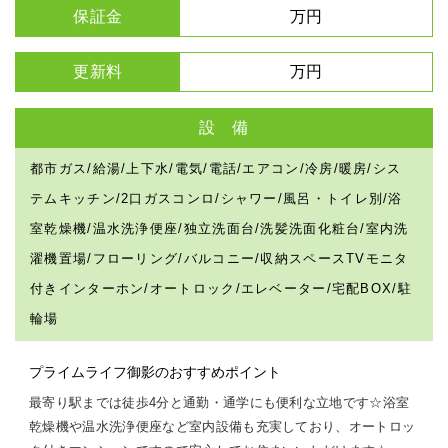
保証金
万円
更新料
万円
設 備
都市ガス/給湯/上下水/電気/電話/エアコン/冷房/暖房/シス
テムキッチン/2口ガスコンロ/シャワー/風呂・トイレ別/浴
室乾燥機/温水洗浄便座/独立洗面台/洗髪洗面化粧台/室内洗
濯機置場/フローリング/バルコニー/収納スペースTVモニタ
付きインターホン/オートロック/エレベーター/宅配BOX/駐
輪場
プライムライフ御影のおすすめポイント
最寄り駅までは徒歩4分と通勤・通学にも便利な立地です☆浴室
乾燥機や温水洗浄便座など室内設備も充実しており、オートロッ