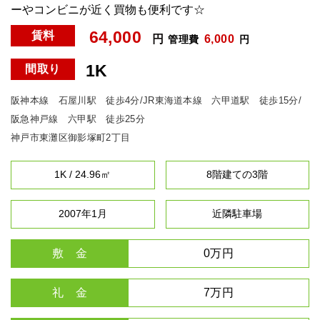
ーやコンビニが近く買物も便利です☆
64,000
賃料
円
6,000
管理費
円
1K
間取り
阪神本線 石屋川駅 徒歩4分/JR東海道本線 六甲道駅 徒歩15分/
阪急神戸線 六甲駅 徒歩25分
神戸市東灘区御影塚町2丁目
1K / 24.96㎡
8階建ての3階
2007年1月
近隣駐車場
敷 金
0万円
礼 金
7万円