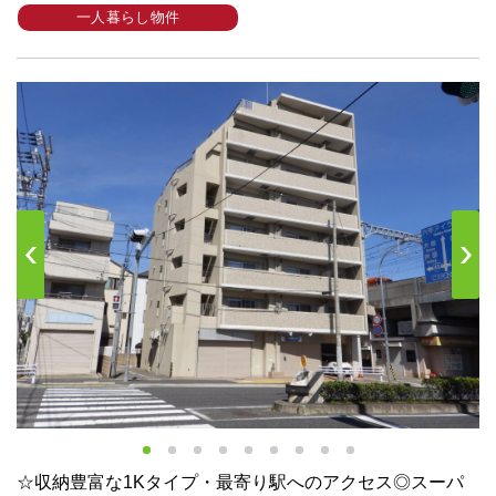
一人暮らし物件
s
Next
☆収納豊富な1Kタイプ・最寄り駅へのアクセス◎スーパ