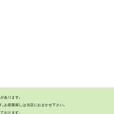
があります｡
す｡
お部屋探しは当店におまかせ下さい｡
しております。