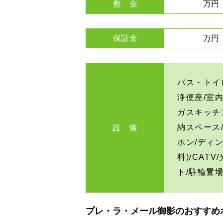
敷 金
万円
保証金
万円
バス・トイ
浄便座/室
ガスキッチ
納スペース
設 備
ホン/ディ
料)/CAT
ト/駐輪置
プレ・ラ・メール御影のおすすめ