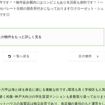
件です＾＾物件徒歩圏内にはコンビニもあり生活面も便利です＾＾一
点セパレート仕様の脱衣所付きになっております◎クローゼット・シュ
です◎
この物件をもっと詳しく見る
一覧へ戻る
次の物件
･六甲は海と緑を身近に感じる素敵な街です｡
環境も良く学校区も人気
多く松蔭･神戸大向けの学生賃貸マンションも多数取り扱っておりま
ットハウスの加盟店は独立自営であり、各店舗の責任のもと運営を