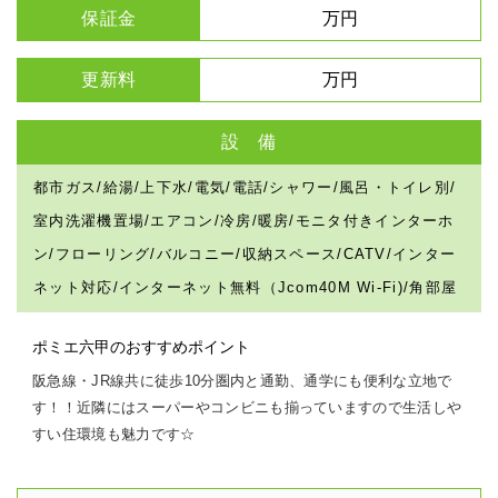
保証金
万円
更新料
万円
設 備
都市ガス/給湯/上下水/電気/電話/シャワー/風呂・トイレ別/
室内洗濯機置場/エアコン/冷房/暖房/モニタ付きインターホ
ン/フローリング/バルコニー/収納スペース/CATV/インター
ネット対応/インターネット無料（Jcom40M Wi-Fi)/角部屋
ポミエ六甲のおすすめポイント
阪急線・JR線共に徒歩10分圏内と通勤、通学にも便利な立地で
す！！近隣にはスーパーやコンビニも揃っていますので生活しや
すい住環境も魅力です☆