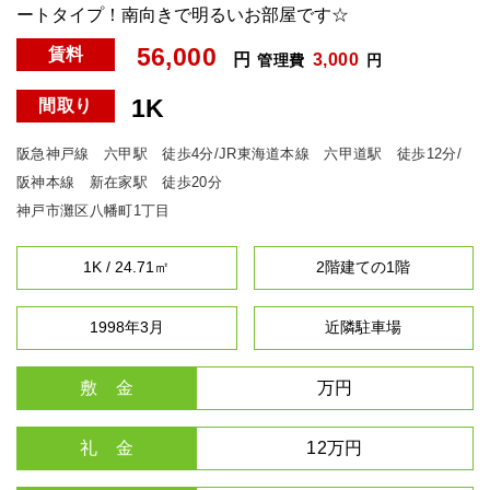
ートタイプ！南向きで明るいお部屋です☆
56,000
賃料
円
3,000
管理費
円
1K
間取り
阪急神戸線 六甲駅 徒歩4分/JR東海道本線 六甲道駅 徒歩12分/
阪神本線 新在家駅 徒歩20分
神戸市灘区八幡町1丁目
1K / 24.71㎡
2階建ての1階
1998年3月
近隣駐車場
敷 金
万円
礼 金
12万円