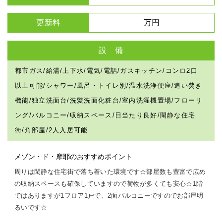
更新料
万円
設 備
都市ガス/給湯/上下水/電気/電話/ガスキッチン/コンロ2口
以上可能/シャワー/風呂・トイレ別/温水洗浄便座/追い焚き
機能/独立洗面台/洗髪洗面化粧台/室内洗濯機置場/フローリ
ング/バルコニー/収納スペース/日当たり良好/閑静な住宅
街/角部屋/2人入居可能
メゾン・ド・摩耶のおすすめポイント
周りは閑静な住宅街で落ち着いた環境です☆部屋数も豊富で広め
の収納スペースも確保していますので荷物が多くても安心☆1階
ではありますが1フロア1戸で、2面バルコニーですのでお部屋明
るいです☆