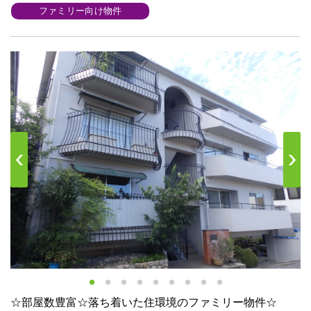
ファミリー向け物件
s
Next
☆部屋数豊富☆落ち着いた住環境のファミリー物件☆