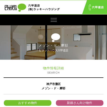
メゾン・ド・摩耶
ピタットハウス六甲道店
物件情報詳細
SEARCH
神戸市灘区
メゾン・ド・摩耶
おすすめ物件
新婚さん向け物件