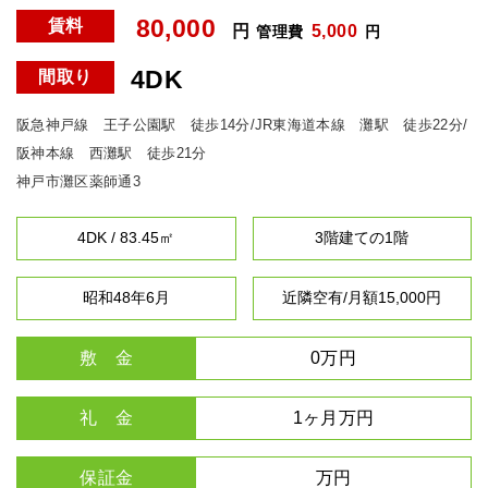
80,000
賃料
円
5,000
管理費
円
4DK
間取り
阪急神戸線 王子公園駅 徒歩14分/JR東海道本線 灘駅 徒歩22分/
阪神本線 西灘駅 徒歩21分
神戸市灘区薬師通3
4DK / 83.45㎡
3階建ての1階
昭和48年6月
近隣空有/月額15,000円
敷 金
0万円
礼 金
1ヶ月万円
保証金
万円