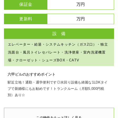
保証金
万円
更新料
万円
設 備
エレベーター・給湯・システムキッチン（ガス2口）・独立
洗面台・風呂トイレセパレート・洗浄便座・室内洗濯機置
場・クローゼット・シューズBOX・CATV
六甲ビルのおすすめポイント
駅近立地！通勤・通学便利です◎水回り設備も綺麗な1LDKタイ
プで新婚様にもお勧めです！トランクルーム（月額5,000円税
別）あり☆
この物件をもっと詳しく見る