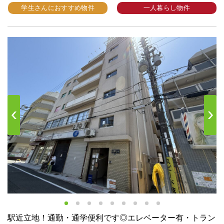
学生さんにおすすめ物件
一人暮らし物件
s
Next
駅近立地！通勤・通学便利です◎エレベーター有・トラン