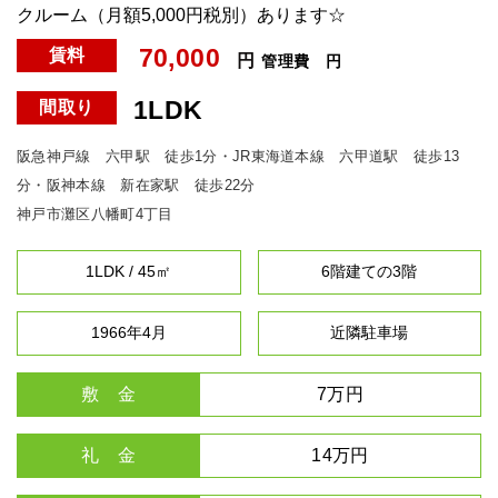
クルーム（月額5,000円税別）あります☆
70,000
賃料
円
管理費
円
1LDK
間取り
阪急神戸線 六甲駅 徒歩1分・JR東海道本線 六甲道駅 徒歩13
分・阪神本線 新在家駅 徒歩22分
神戸市灘区八幡町4丁目
1LDK / 45㎡
6階建ての3階
1966年4月
近隣駐車場
敷 金
7万円
礼 金
14万円