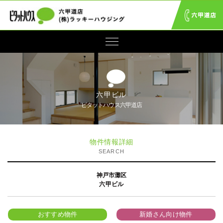
六甲ビル
ピタットハウス六甲道店
物件情報詳細
SEARCH
神戸市灘区
六甲ビル
おすすめ物件
新婚さん向け物件