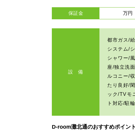
保証金
万円
都市ガス/給
システム/
シャワー/
座/独立洗
設 備
ルコニー/
たり良好/
ック/TV
ト対応/駐
D-room灘北通のおすすめポイン