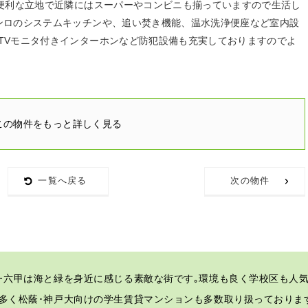
も便利な立地で近隣にはスーパーやコンビニも揃っていますので生活し
ンロのシステムキッチンや、追い焚き機能、温水洗浄便座など室内設
TVモニタ付きインターホンなど防犯設備も充実しておりますのでよ
この物件をもっと詳しく見る
一覧へ戻る
次の物件
･六甲は海と緑を身近に感じる素敵な街です｡
環境も良く学校区も人気
多く松蔭･神戸大向けの学生賃貸マンションも多数取り扱っておりま