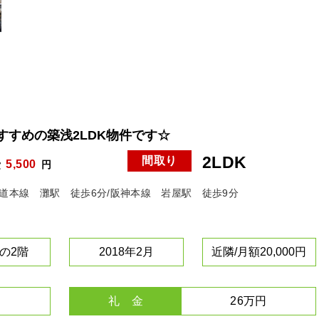
すめの築浅2LDK物件です☆
2LDK
間取り
5,500
費
円
海道本線 灘駅 徒歩6分/阪神本線 岩屋駅 徒歩9分
の2階
2018年2月
近隣/月額20,000円
礼 金
26万円