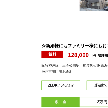
☆新婚様にもファミリー様にもおす
128,000
賃料
円
管理
阪急神戸線 王子公園駅 徒歩6分/JR東
神戸市灘区灘北通8
2LDK / 54.73㎡
3階建て
敷 金
3万円