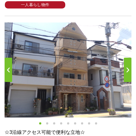
一人暮らし物件
s
Next
☆3沿線アクセス可能で便利な立地☆