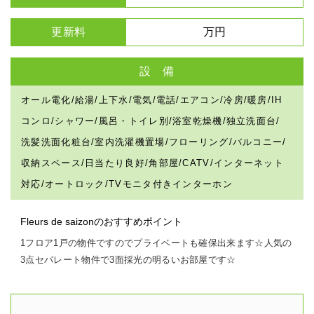
更新料
万円
設 備
オール電化/給湯/上下水/電気/電話/エアコン/冷房/暖房/IH
コンロ/シャワー/風呂・トイレ別/浴室乾燥機/独立洗面台/
洗髪洗面化粧台/室内洗濯機置場/フローリング/バルコニー/
収納スペース/日当たり良好/角部屋/CATV/インターネット
対応/オートロック/TVモニタ付きインターホン
Fleurs de saizonのおすすめポイント
1フロア1戸の物件ですのでプライベートも確保出来ます☆人気の
3点セパレート物件で3面採光の明るいお部屋です☆