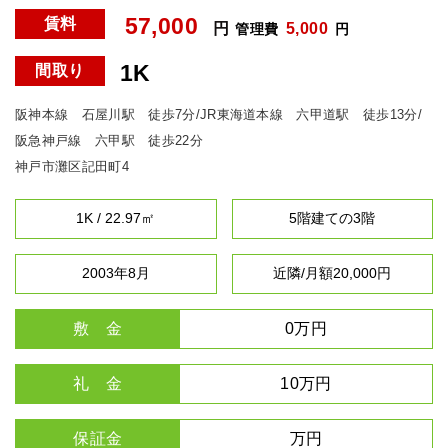
57,000
賃料
円
5,000
管理費
円
1K
間取り
阪神本線 石屋川駅 徒歩7分/JR東海道本線 六甲道駅 徒歩13分/
阪急神戸線 六甲駅 徒歩22分
神戸市灘区記田町4
1K / 22.97㎡
5階建ての3階
2003年8月
近隣/月額20,000円
敷 金
0万円
礼 金
10万円
保証金
万円