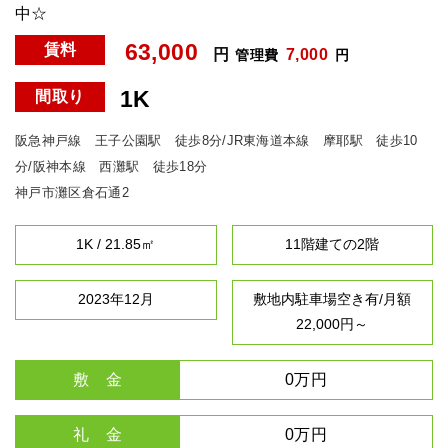
中☆
63,000
賃料
円
7,000
管理費
円
1K
間取り
阪急神戸線 王子公園駅 徒歩8分/JR東海道本線 摩耶駅 徒歩10
分/阪神本線 西灘駅 徒歩18分
神戸市灘区倉石通2
1K / 21.85㎡
11階建ての2階
2023年12月
敷地内駐車場空き有/月額
22,000円～
敷 金
0万円
礼 金
0万円