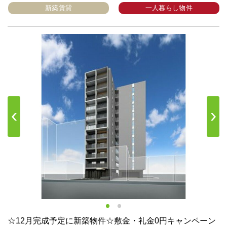
新築賃貸
一人暮らし物件
s
Next
☆12月完成予定に新築物件☆敷金・礼金0円キャンペーン