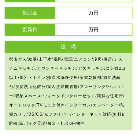
保証金
万円
更新料
万円
設 備
都市ガス/給湯/上下水/電気/電話/エアコン/冷房/暖房/シス
テムキッチン/カウンターキッチン/ガスキッチン/コンロ2口
以上/風呂・トイレ別/温水洗浄便座/浴室乾燥機/独立洗面
台/洗髪洗面化粧台/室内洗濯機置場/フローリング/バルコニ
ー/収納スペース/ウォークインクローゼット/閑静な住宅街/
オートロック/TVモニタ付きインターホン/エレベーター/防
犯カメラ/BS/CS/光ファイバー/インターネット対応(無料)/
駐輪場/バイク置場/敷金・礼金0円物件