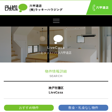
LiveCasa
ピタットハウス六甲道店
物件情報詳細
SEARCH
神戸市灘区
LiveCasa
おすすめ物件
敷金・礼金なし物件